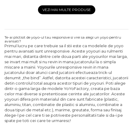
VEZI MAI MULTE PRODUSE
Te-ai plictisit de yoyo-ul tau responsive si vrei sa alegi un yoyo pentru
avansati?
Primul lucru pe care trebuie sa il stii este ca modelele de yoyo
pentru avansati sunt unresponsive. Aceste yoyouri au rulmenti
mai mari, distanta dintre cele doua parti ale yoyourilor mai larga,
se invart mai mult si nu revin in mana jucatorului la o simpla
miscare a mainii. Yoyourile unresponsive revin in mana
jucatorului doar atunci cand jucatorii efectueaza trick-ul
denumit „the bind”. Astfel, datorita acestei caracteristici, jucatorii
detin controlul total asupra acestor tipuri de yoyouri. Poti alege
dintr-o gama larga de modele YoYoFactory, creata pe baza
celor mai diverse si pretentioase cerinte ale jucatorilor. Aceste
yoyouri difera prin materialul din care sunt fabricate (plastic,
aluminiu, titan, combinatie de plastic si aluminiu, combinatie a
doua tipuri de metal etc.), marime, greutate, forma sau finisaj.
Alege-l pe cel care ti se potriveste personalitatii tale si da-i pe
spate pe toti cei care te urmaresc!