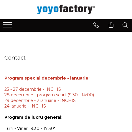
Yoyo dupa nivel
Yoyo dupa stil de joc
Accesorii yoyo & Diverse
Invata despre yoyo
Yoyo pentru Incepatori
Yoyo Clasic
Ate pentru yoyo
Componentele unui Yoyo
Yoyo pentru Avansati
Yoyo pentru Looping
Accesorii Yoyo
Yoyo Offstring
Titirezi
Contact
Fidget Spinner
Program special decembrie - ianuarie:
23 - 27 decembrie - INCHIS
28 decembrie - program scurt (9:30 - 14:00)
29 decembrie - 2 ianuarie - INCHIS
24 ianuarie - INCHIS
Program de lucru general:
Luni - Vineri: 9:30 - 17:30*