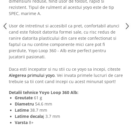
dimensiuni reduse, fiind usor de folosit, rapid si
rezistent. Tipul de rulment al acestui yoyo este de tip
SPEC, marime A.
Usor de intretinut si accesibil ca pret, confortabil atunci
cand este folosit datorita formei sale, cu risc redus de
ranire datorita plasticului din care este confectionat si
faptul ca nu contine componente mici care pot fi
pierdute, Yoyo Loop 360 - Alb este perfect pentru
jucatorii pasionati.
Daca esti incepator si nu stii cu ce yoyo sa incepi, citeste
Alegerea primului yoyo
. Vei invata primele lucruri de care
trebuie sa tii cont cand incepi cu acest minunat sport!
Detalii tehnice Yoyo Loop 360 Alb:
Greutate
61 g
Diametru
54.6 mm
Latime
38.7 mm
Latime decala
j 3.7 mm
Varsta
8+