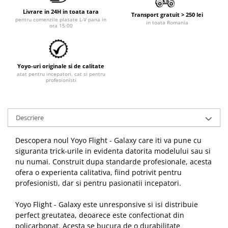
Livrare in 24H in toata tara
Transport gratuit > 250 lei
pentru comenzile plasate L-V pana in
in toata Romania
ora 15:00
Yoyo-uri originale si de calitate
atat pentru incepatori, cat si pentru
profesionisti
Descriere
Descopera noul Yoyo Flight - Galaxy care iti va pune cu
siguranta trick-urile in evidenta datorita modelului sau si
nu numai. Construit dupa standarde profesionale, acesta
ofera o experienta calitativa, fiind potrivit pentru
profesionisti, dar si pentru pasionatii incepatori.
Yoyo Flight - Galaxy este unresponsive si isi distribuie
perfect greutatea, deoarece este confectionat din
policarbonat. Acesta se bucura de o durabilitate