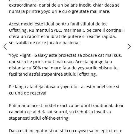
extraordinara, dar si de un balans inedit, chiar daca se
numara printre yoyo-urile cu o greutate mai mare.
Acest model este ideal pentru fanii stilului de joc
Offstring. Rulmentul SPEC, marimea C pe care il contine ii
ofera un raport echilibrat de putere si reactie rapida,
sesizabila de orice jucator pasionat.
Yoyo Flight - Galaxy este proiectat sa zboare cat mai sus,
dar si sa fie prins mult mai usor. Acesta ajunge la o
distanta cu 50% mai mare fata de yoyo-urile obisnuite,
facilitand astfel stapanirea stilului offstring.
Pe langa ata deja atasata yoyo-ului, acest model vine si
cu una de rezerva!
Poti manui acest model exact ca pe unul traditional, doar
ca odata ce ai detasat snurul, va trebui sa inveti sa
stapanesti stilul off-the-string!
Daca esti incepator si nu stii cu ce yoyo sa incepi, citeste