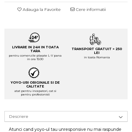
Adauga la Favorite
Cere informatii
LIVRARE IN 24H IN TOATA
TRANSPORT GRATUIT > 250
TARA
LEI
pentru comenzile plasate L-V pana
in toata Romania
in ora 15:00
YOYO-URI ORIGINALE SI DE
CALITATE
atat pentru incepatori, cat si
pentru profesionisti
Descriere
Atunci cand yoyo-ul tau unresponsive nu mai raspunde