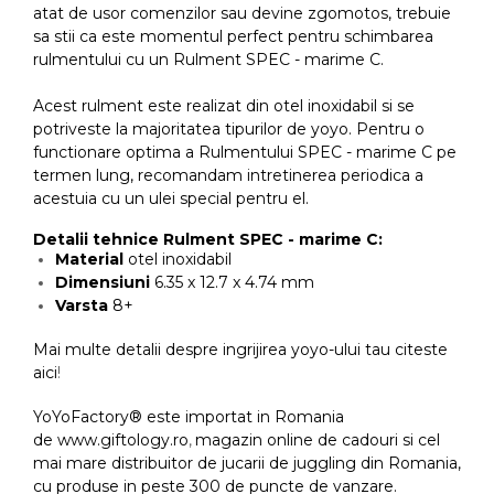
atat de usor comenzilor sau devine zgomotos, trebuie
sa stii ca este momentul perfect pentru schimbarea
rulmentului cu un Rulment SPEC - marime C.
Acest rulment este realizat din otel inoxidabil si se
potriveste la majoritatea tipurilor de yoyo. Pentru o
functionare optima a Rulmentului SPEC - marime C pe
termen lung, recomandam intretinerea periodica a
acestuia cu un ulei special pentru el.
Detalii tehnice Rulment SPEC - marime C:
Material
otel inoxidabil
Dimensiuni
6.35 x 12.7 x 4.74 mm
Varsta
8+
Mai multe detalii despre ingrijirea yoyo-ului tau citeste
aici
!
YoYoFactory® este importat in Romania
de
www.giftology.ro
,
magazin online de cadouri si cel
mai mare distribuitor de jucarii de juggling din Romania,
cu produse in peste 300 de puncte de vanzare.