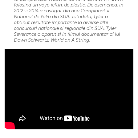
folosind un yoyo ieftin, de plastic. De asemenea, in
2012 si 2014 a castigat din nou Campionatul
National de YoYo din SUA. Totodata, Tyler a
obtinut rezultate importante la diverse alte
concursuri nationale si regionale din SUA. Tyler
Severance a aparut si in filmul documentar al lui
Dawn Schwartz, World on A String.