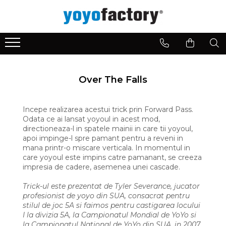
Yoyo dupa nivel
Yoyo dupa stil de joc
Accesorii yoyo & Diverse
Invata despre yoyo
Yoyo pentru Incepatori
Yoyo Clasic
Ate pentru yoyo
Componentele unui Yoyo
Yoyo pentru Avansati
Yoyo pentru Looping
Accesorii Yoyo
Over The Falls
Yoyo Offstring
Titirezi
Fidget Spinner
Incepe realizarea acestui trick prin Forward Pass.
Odata ce ai lansat yoyoul in acest mod,
directioneaza-l in spatele mainii in care tii yoyoul,
apoi impinge-l spre pamant pentru a reveni in
mana printr-o miscare verticala. In momentul in
care yoyoul este impins catre pamanant, se creeza
impresia de cadere, asemenea unei cascade.
Trick-ul este prezentat de Tyler Severance, jucator
profesionist de yoyo din SUA, consacrat pentru
stilul de joc 5A si faimos pentru castigarea locului
I la divizia 5A, la Campionatul Mondial de YoYo si
la Campionatul National de YoYo din SUA, in 2007,