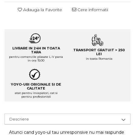
Adauga la Favorite
Cere informatii
LIVRARE IN 24H IN TOATA
TRANSPORT GRATUIT > 250
TARA
LEI
pentru comenzile plasate L-V pana
in toata Romania
in ora 15:00
YOYO-URI ORIGINALE SI DE
CALITATE
atat pentru incepatori, cat si
pentru profesionisti
Descriere
Atunci cand yoyo-ul tau unresponsive nu mai raspunde