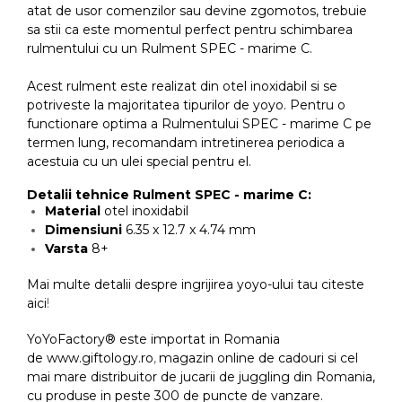
atat de usor comenzilor sau devine zgomotos, trebuie
sa stii ca este momentul perfect pentru schimbarea
rulmentului cu un Rulment SPEC - marime C.
Acest rulment este realizat din otel inoxidabil si se
potriveste la majoritatea tipurilor de yoyo. Pentru o
functionare optima a Rulmentului SPEC - marime C pe
termen lung, recomandam intretinerea periodica a
acestuia cu un ulei special pentru el.
Detalii tehnice Rulment SPEC - marime C:
Material
otel inoxidabil
Dimensiuni
6.35 x 12.7 x 4.74 mm
Varsta
8+
Mai multe detalii despre ingrijirea yoyo-ului tau citeste
aici
!
YoYoFactory® este importat in Romania
de
www.giftology.ro
,
magazin online de cadouri si cel
mai mare distribuitor de jucarii de juggling din Romania,
cu produse in peste 300 de puncte de vanzare.