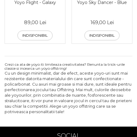
Yoyo Flight - Galaxy
Yoyo Sky Dancer - Blue
89,00 Lei
169,00 Lei
INDISPONIBIL
INDISPONIBIL
Crezi ca ata de yoyo iti limiteaza creativitatea? Renunta la trick-urile
clasice si incearca un yoyo offstring!
Cu un design minimalist, dar de efect, aceste yoyo-uri sunt mai
rezistente datorita materialului din care sunt confectionate -
policarbonat. Cu axuri mai groase si mai dure, sunt ideale pentru
perfectionarea jocului tau Offstring. Mai mult, culorile deosebite
ale yoyourilor, prin combinatia de nuante, fosforescente sau
stralucitoare, iti vor pune in valoare jocul in cercul tau de prieteni
sau chiar la competitii. Alege un yoyo offstring care sa se
potriveasca personalitatii tale!
SOCIAL