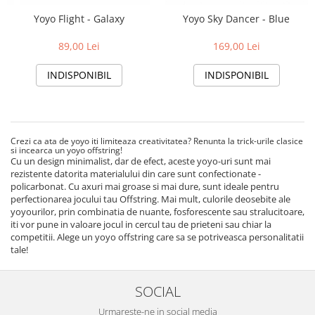
Yoyo Flight - Galaxy
Yoyo Sky Dancer - Blue
89,00 Lei
169,00 Lei
INDISPONIBIL
INDISPONIBIL
Crezi ca ata de yoyo iti limiteaza creativitatea? Renunta la trick-urile clasice
si incearca un yoyo offstring!
Cu un design minimalist, dar de efect, aceste yoyo-uri sunt mai
rezistente datorita materialului din care sunt confectionate -
policarbonat. Cu axuri mai groase si mai dure, sunt ideale pentru
perfectionarea jocului tau Offstring. Mai mult, culorile deosebite ale
yoyourilor, prin combinatia de nuante, fosforescente sau stralucitoare,
iti vor pune in valoare jocul in cercul tau de prieteni sau chiar la
competitii. Alege un yoyo offstring care sa se potriveasca personalitatii
tale!
SOCIAL
Urmareste-ne in social media